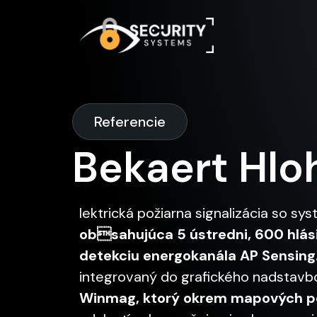
Referencie
Bekaert Hlo
lektrická požiarna signalizácia so 
obsahujúca 5 ústredni, 600 hlás
detekciu energokanála AP Sensing
integrovaný do grafického nadstav
Winmag, ktorý okrem mapových p