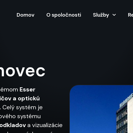
Domov
O spoločnosti
Služby
R
hovec
systémom
Esser
ičov a optickú
.
Celý systém je
bového systému
odkladov
a vizualizácie