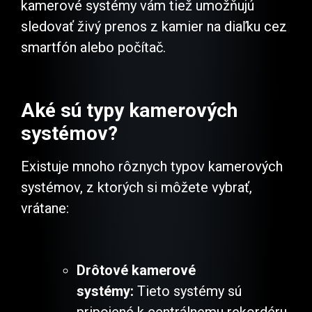
kamerové systémy vám tiež umožňujú
sledovať živý prenos z kamier na diaľku cez
smartfón alebo počítač.
Aké sú typy kamerových
systémov?
Existuje mnoho rôznych typov kamerových
systémov, z ktorých si môžete vybrať,
vrátane:
Drôtové kamerové
systémy:
Tieto systémy sú
pripojené k centrálnemu rekordéru