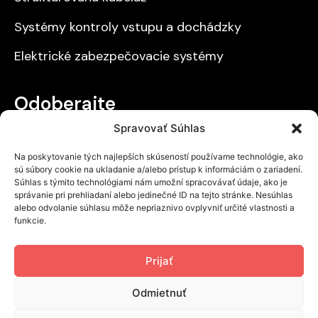
Systémy kontroly vstupu a dochádzky
Elektrické zabezpečovacie systémy
Odoberajte
Spravovať Súhlas
Získajte prehľad o našich zľavách a novinkách.
Na poskytovanie tých najlepších skúseností používame technológie, ako
sú súbory cookie na ukladanie a/alebo prístup k informáciám o zariadení.
Súhlas s týmito technológiami nám umožní spracovávať údaje, ako je
správanie pri prehliadaní alebo jedinečné ID na tejto stránke. Nesúhlas
alebo odvolanie súhlasu môže nepriaznivo ovplyvniť určité vlastnosti a
Odoslať
funkcie.
Prečítal som si a súhlasím s
Ochranou
Prijať
osobných údajov
.
Odmietnuť