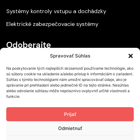
Systémy kontroly vstupu a dochádzky
Elektrické zabezpečovacie systémy
Odoberajte
Spravovať Súhlas
Získajte prehľad o našich zľavách a novinkách.
Na poskytovanie tých najlepších skúseností používame technológie, ako
sú súbory cookie na ukladanie a/alebo prístup k informáciám o zariadení.
Súhlas s týmito technológiami nám umožní spracovávať údaje, ako je
správanie pri prehliadaní alebo jedinečné ID na tejto stránke. Nesúhlas
alebo odvolanie súhlasu môže nepriaznivo ovplyvniť určité vlastnosti a
Odoslať
funkcie.
Prečítal som si a súhlasím s
Ochranou
Prijať
osobných údajov
.
Odmietnuť