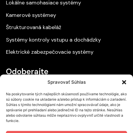
Lokálne samohasiace systémy
Kamerové systémey
Štrukturovaná kabeláž
Systémy kontroly vstupu a dochádzky
Elektrické zabezpečovacie systémy
Odoberajte
Spravovať Súhlas
Získajte prehľad o našich zľavách a novinkách.
Na poskytovanie tých najlepších skúseností používame technológie, ako
sú súbory cookie na ukladanie a/alebo prístup k informáciám o zariadení.
Súhlas s týmito technológiami nám umožní spracovávať údaje, ako je
správanie pri prehliadaní alebo jedinečné ID na tejto stránke. Nesúhlas
alebo odvolanie súhlasu môže nepriaznivo ovplyvniť určité vlastnosti a
Odoslať
funkcie.