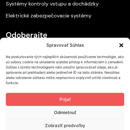
Systémy kontroly vstupu a dochádzky
Elektrické zabezpečovacie systémy
Odoberajte
Spravovať Súhlas
Získajte prehľad o našich zľavách a novinkách.
Na poskytovanie tých najlepších skúseností používame technológie, ako
sú súbory cookie na ukladanie a/alebo prístup k informáciám o zariadení.
Súhlas s týmito technológiami nám umožní spracovávať údaje, ako je
správanie pri prehliadaní alebo jedinečné ID na tejto stránke. Nesúhlas
alebo odvolanie súhlasu môže nepriaznivo ovplyvniť určité vlastnosti a
Odoslať
funkcie.
Prečítal som si a súhlasím s
Ochranou
Prijať
osobných údajov
.
Odmietnuť
Zobraziť predvoľby